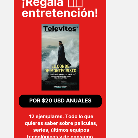
INICIO
PELICULAS
SERIES
TECNOVITOS
T-
PLUS
EVENTOS