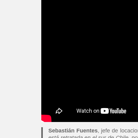
Sebastián Fuentes
, jefe de locaci
está retratada en el sur de Chile, p