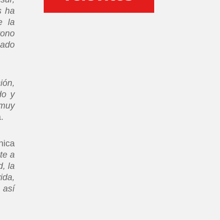
s ha
e la
tono
cado
ión,
do y
 muy
a.
nica
te a
, la
ida,
 así