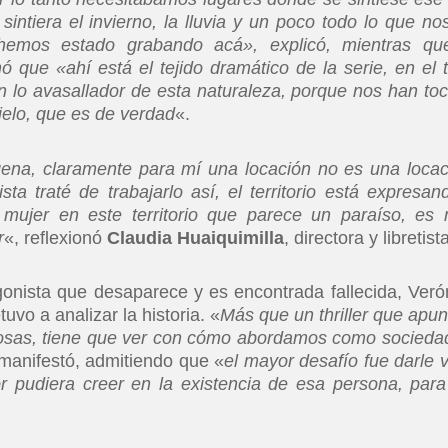
sintiera el invierno, la lluvia y un poco todo lo que no
emos estado grabando acá», explicó, mientras qu
 que «ahí está el tejido dramático de la serie, en el 
on lo avasallador de esta naturaleza, porque nos han to
ielo, que es de verdad
«.
na, claramente para mí una locación no es una locac
a traté de trabajarlo así, el territorio está expresan
mujer en este territorio que parece un paraíso, es
r
«, reflexionó
Claudia Huaiquimilla
, directora y libretist
tagonista que desaparece y es encontrada fallecida, Veró
tuvo a analizar la historia. «
Más que un thriller que apun
cosas, tiene que ver con cómo abordamos como sociedad
 manifestó, admitiendo que «
el mayor desafío fue darle v
 pudiera creer en la existencia de esa persona, para