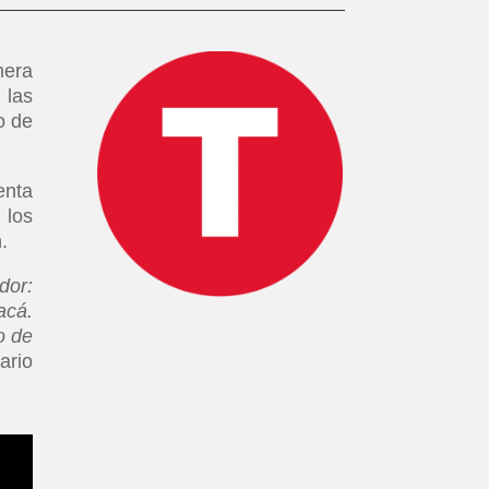
mera
 las
o de
enta
 los
.
dor:
acá.
o de
ario