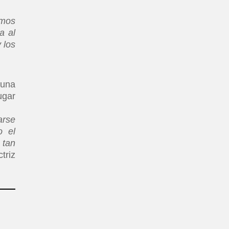
amos
a al
 los
 una
gar
arse
o el
 tan
triz