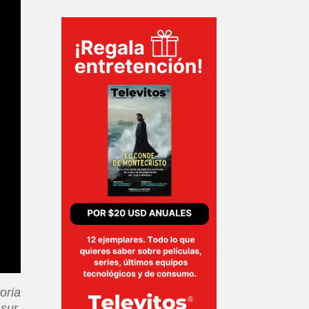
oria
sur,