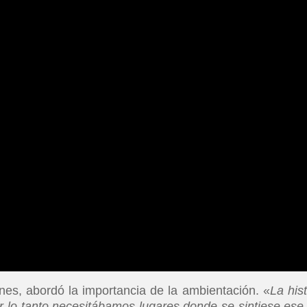
ones, abordó la importancia de la ambientación. «
La hist
or lo tanto necesitábamos lugares donde se sintiese ese 