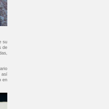
e su
s de
das,
ario
 así
o en