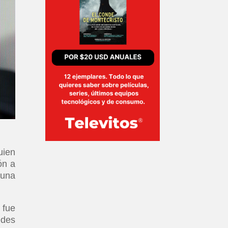
uien
ón a
 una
 fue
edes