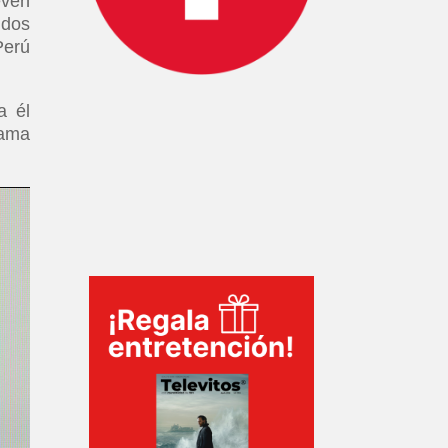
even
 dos
Perú
a él
rama