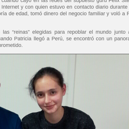
os cuando cayó en las redes del supuesto gurú Félix St
Internet y con quien estuvo en contacto diario durante
ía de edad, tomó dinero del negocio familiar y voló a 
las “reinas” elegidas para repoblar el mundo junto 
cuando Patricia llegó a Perú, se encontró con un pano
 prometido.