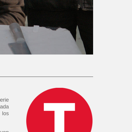
erie
tada
 los