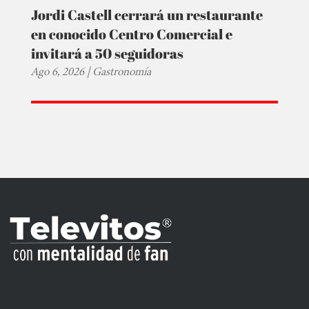
Jordi Castell cerrará un restaurante
en conocido Centro Comercial e
invitará a 50 seguidoras
Ago 6, 2026
|
Gastronomía