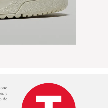
ícono
les y
lo de