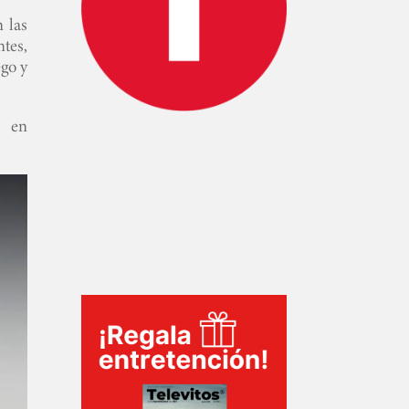
 las
ntes,
ego y
a en