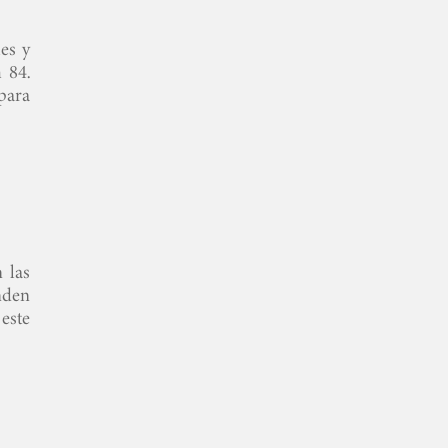
es y
 84.
 para
 las
inden
 este