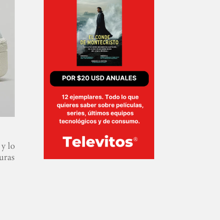
y lo
uras