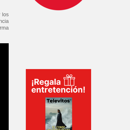
 los
ncia
irma