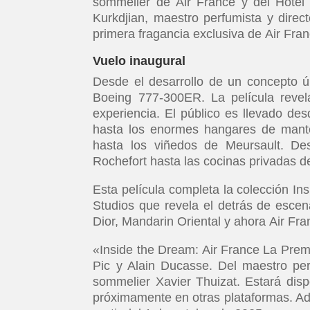
sommelier de Air France y del Hôtel 
Kurkdjian, maestro perfumista y direct
primera fragancia exclusiva de Air Fran
Vuelo inaugural
Desde el desarrollo de un concepto ú
Boeing 777-300ER. La película revela
experiencia. El público es llevado de
hasta los enormes hangares de mante
hasta los viñedos de Meursault. D
Rochefort hasta las cocinas privadas d
Esta película completa la colección In
Studios que revela el detrás de esce
Dior, Mandarin Oriental y ahora Air Fra
«Inside the Dream: Air France La Premi
Pic y Alain Ducasse. Del maestro perfu
sommelier Xavier Thuizat. Estará dis
próximamente en otras plataformas. Ade