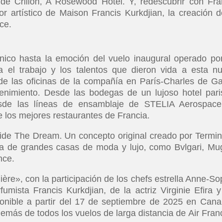
de Crillon, A Rosewood Hotel. Y, redescubrir con Fra
or artístico de Maison Francis Kurkdjian, la creación d
ce.
nico hasta la emoción del vuelo inaugural operado po
 el trabajo y los talentos que dieron vida a esta n
sde las oficinas de la compañía en París-Charles de Ga
nimiento. Desde las bodegas de un lujoso hotel pari
esde las líneas de ensamblaje de STELIA Aerospac
e los mejores restaurantes de Francia.
side The Dream. Un concepto original creado por Termin
na de grandes casas de moda y lujo, como Bvlgari, Mug
nce.
ère», con la participación de los chefs estrella Anne-So
mista Francis Kurkdjian, de la actriz Virginie Efira y
ponible a partir del 17 de septiembre de 2025 en Cana
más de todos los vuelos de larga distancia de Air Fran