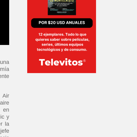
 una
omía
ente
 Air
aire
e en
ic y
r la
jefe