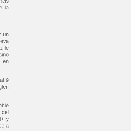
ncis
e la
r un
ueva
ulle
sino
e en
al 9
ler,
phie
 del
l+ y
ce a