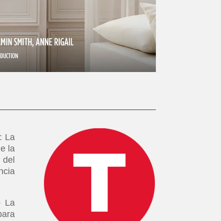
: La
e la
 del
ncia
o La
para