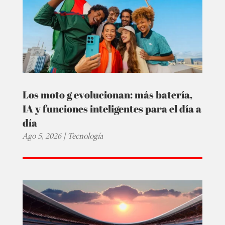
Los moto g evolucionan: más batería,
IA y funciones inteligentes para el día a
día
Ago 5, 2026
|
Tecnología