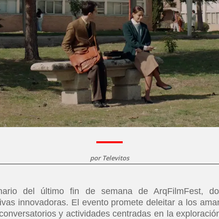
por
Televitos
nario del último fin de semana de ArqFilmFest, d
tivas innovadoras. El evento promete deleitar a los ama
, conversatorios y actividades centradas en la exploració