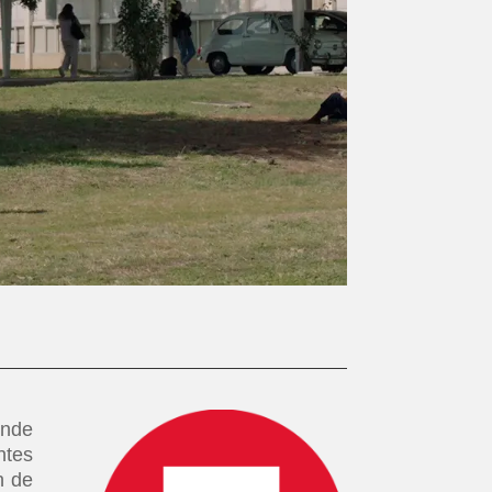
onde
ntes
n de