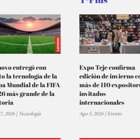
novo entregó con
Expo Teje confirma
to la tecnología de la
edición de invierno c
a Mundial de la FIFA
más de 110 expositor
6 más grande de la
invitados
toria
internacionales
27, 2026
|
Tecnología
Ago 5, 2026
|
Evento