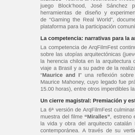
juego Block’hood, José Sánchez p
herramientas de diseño y experimen
de “Gaming the Real World”, docume
plataforma para la participación comuni
La competencia: narrativas para la a
La competencia de ArqFilmFest contin
sobre las utopías arquitectónicas (juev
la herencia chilota en la arquitectura
viaje a Brasil y a su padre de la real
“
Maurice and I
” una reflexión sobre
Maurice Mahoney, cuyo legado fue prá
15.00 horas), entre otros imperdibles l
Un cierre magistral: Premiación y es
La 6ª versión de ArqFilmFest culmina
muestra del filme
“Miralles”
, estreno
la vida y obra del arquitecto catalán 
contemporánea. A través de su vertien