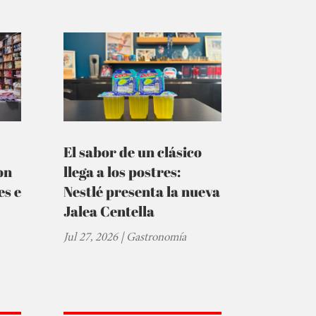
El sabor de un clásico
on
llega a los postres:
es e
Nestlé presenta la nueva
Jalea Centella
Jul 27, 2026
|
Gastronomía