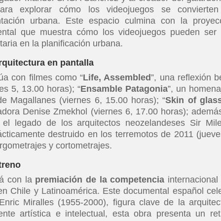
ara explorar cómo los videojuegos se convierte
tación urbana. Este espacio culmina con la proyec
ntal que muestra cómo los videojuegos pueden ser
taria en la planificación urbana.
rquitectura en pantalla
úa con filmes como “
Life, Assembled
”, una reflexión b
es 5, 13.00 horas); “
Ensamble Patagonia
”, un homena
 de Magallanes (viernes 6, 15.00 horas); “
Skin of glas
izadora Denise Zmekhol (viernes 6, 17.00 horas); ademá
 el legado de los arquitectos neozelandeses Sir Mil
cticamente destruido en los terremotos de 2011 (jueve
argometrajes y cortometrajes.
treno
rá con la
premiación de la competencia
internacional 
 en Chile y Latinoamérica. Este documental español cel
Enric Miralles (1955-2000), figura clave de la arquitec
te artística e intelectual, esta obra presenta un ret