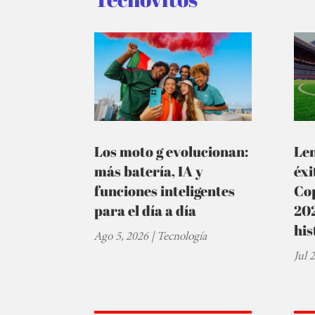
Los moto g evolucionan:
Le
más batería, IA y
éxi
funciones inteligentes
Cop
para el día a día
202
his
Ago 5, 2026
|
Tecnología
Jul 