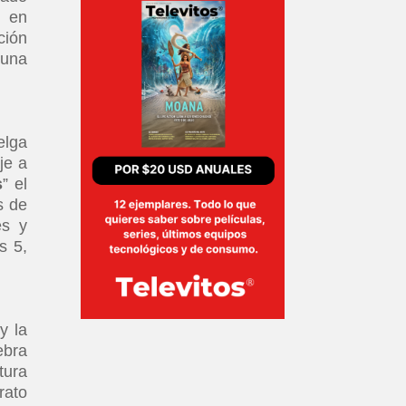
n en
ción
 una
elga
je a
s
” el
s de
es y
s 5,
y la
ebra
tura
rato