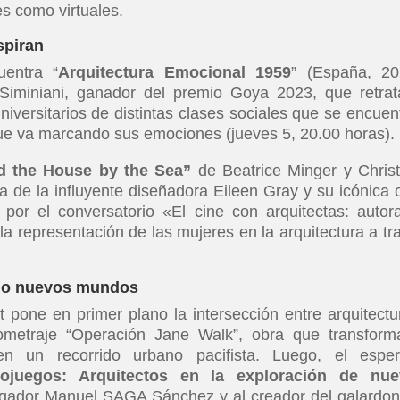
es como virtuales.
spiran
uentra “
Arquitectura Emocional 1959
” (España, 20
 Siminiani, ganador del premio Goya 2023, que retrat
iversitarios de distintas clases sociales que se encuen
ue va marcando sus emociones (jueves 5, 20.00 horas).
nd the House by the Sea”
de Beatrice Minger y Chris
ia de la influyente diseñadora Eileen Gray y su icónica 
 por el conversatorio «El cine con arquitectas: autor
la representación de las mujeres en la arquitectura a tr
ndo nuevos mundos
 pone en primer plano la intersección entre arquitectu
ometraje “Operación Jane Walk”, obra que transform
n un recorrido urbano pacifista. Luego, el espe
eojuegos: Arquitectos en la exploración de nu
tigador Manuel SAGA Sánchez y al creador del galardo