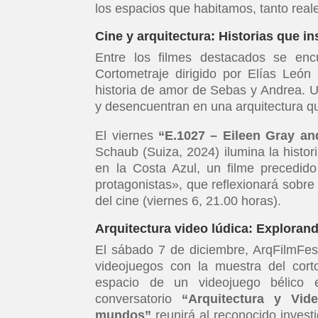
los espacios que habitamos, tanto real
Cine y arquitectura: Historias que in
Entre los filmes destacados se enc
Cortometraje dirigido por Elías León
historia de amor de Sebas y Andrea. Un
y desencuentran en una arquitectura q
El viernes
“E.1027 – Eileen Gray a
Schaub (Suiza, 2024) ilumina la histor
en la Costa Azul, un filme precedido
protagonistas», que reflexionará sobre 
del cine (viernes 6, 21.00 horas).
Arquitectura video lúdica: Explora
El sábado 7 de diciembre, ArqFilmFest
videojuegos con la muestra del cort
espacio de un videojuego bélico e
conversatorio
“Arquitectura y Vid
mundos”
reunirá al reconocido inves