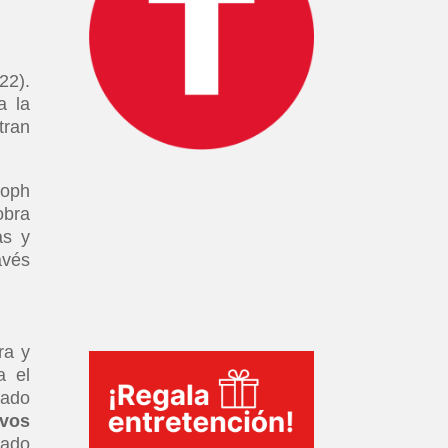
22).
a la
tran
toph
obra
as y
avés
ra y
a el
rado
evos
nado