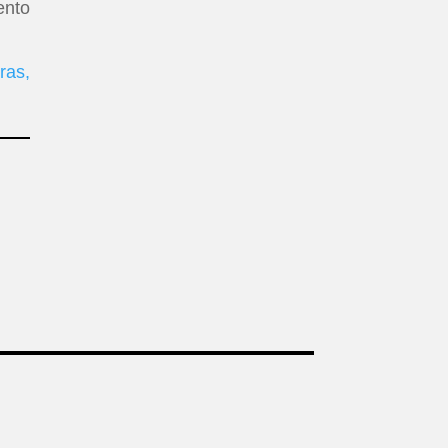
ento
ras,