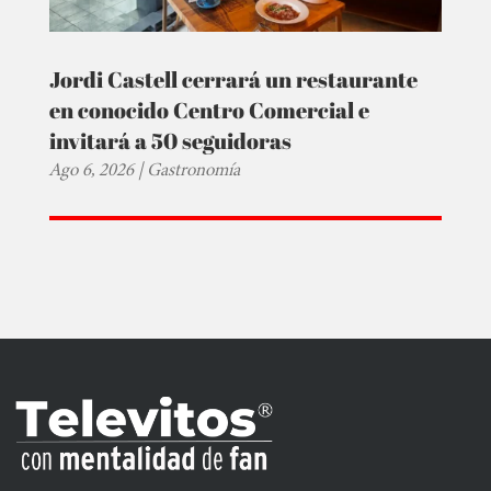
Jordi Castell cerrará un restaurante
en conocido Centro Comercial e
invitará a 50 seguidoras
Ago 6, 2026
|
Gastronomía