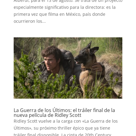
Alberdi, para el 13 de agosto. Se trata de un proyecto
especialmente significativo para la directora: es la
primera vez que filma en México, país donde
ocurrieron los...
INICIO
PELICULAS
La Guerra de los Últimos: el tráiler final de la
SERIES
nueva película de Ridley Scott
Ridley Scott vuelve a la carga con «La Guerra de los
Últimos», su próximo thriller épico que ya tiene
TECNOVITOS
tráiler final disponible. La cinta de 20th Century