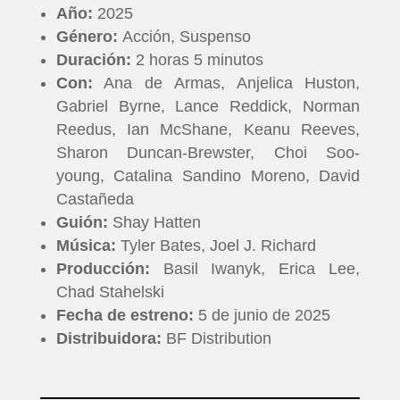
Año:
2025
Género:
Acción,
Suspenso
Duración:
2 horas 5 minutos
Con:
Ana de Armas, Anjelica Huston,
Gabriel Byrne, Lance Reddick, Norman
Reedus, Ian McShane, Keanu Reeves,
Sharon Duncan-Brewster, Choi Soo-
young, Catalina Sandino Moreno, David
INICIO
Castañeda
Guión:
Shay Hatten
PELICULAS
Música:
Tyler Bates, Joel J. Richard
Producción:
Basil Iwanyk, Erica Lee,
SERIES
Chad Stahelski
Fecha de estreno:
5 de junio de 2025
TECNOVITOS
Distribuidora:
BF Distribution
T-