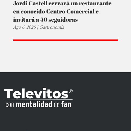
Jordi Castell cerrará un restaurante
en conocido Centro Comercial e
invitará a 50 seguidoras
Ago 6, 2026
|
Gastronomía