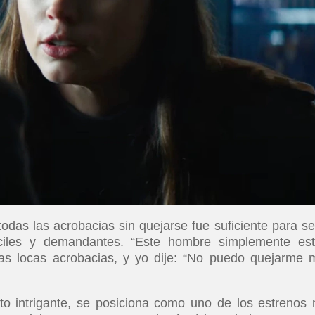
das las acrobacias sin quejarse fue suficiente para se
ciles y demandantes. “Este hombre simplemente es
as locas acrobacias, y yo dije: “No puedo quejarme 
o intrigante, se posiciona como uno de los estrenos