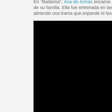
En “Bailarina”,
Ana de Armas
encarna a
de su familia. Ella fue entrenada en l
abriendo una trama que expande el fa