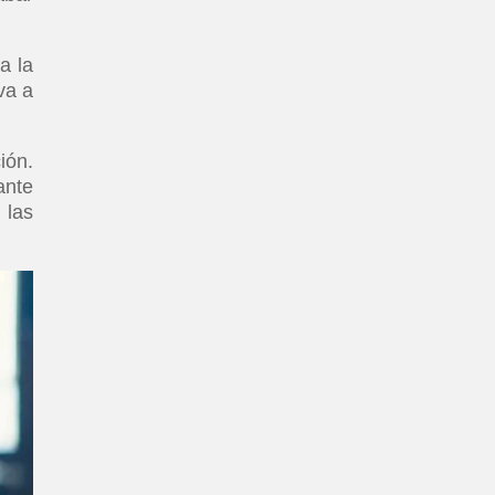
.
a la
va a
ión.
ante
 las