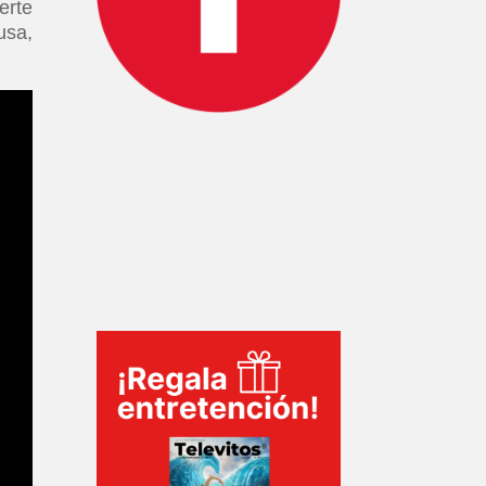
erte
usa,