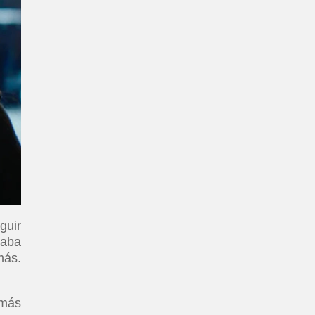
guir
taba
más.
 más