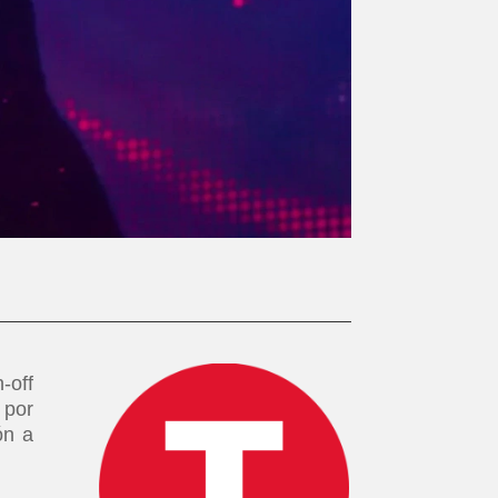
-off
 por
ón a