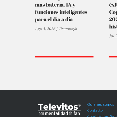
más batería, IA y
éxi
funciones inteligentes
Cop
para el día a día
202
his
Ago 5, 2026
|
Tecnología
Jul 
Quienes somos
Contacto
Condiciones Gen