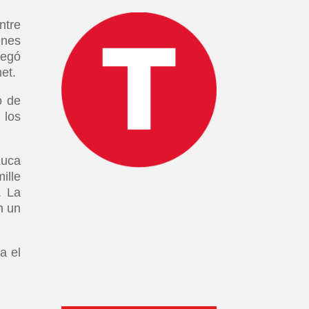
ntre
enes
regó
et.
o de
 los
Luca
ille
. La
n un
a el