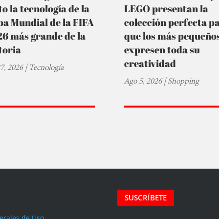
to la tecnología de la
LEGO presentan la
a Mundial de la FIFA
colección perfecta p
6 más grande de la
que los más pequeño
toria
expresen toda su
creatividad
27, 2026
|
Tecnología
Ago 5, 2026
|
Shopping
SUSCRÍBETE
erales de Uso