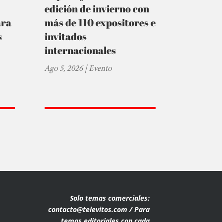
edición de invierno con
ara
más de 110 expositores e
s
invitados
internacionales
Ago 5, 2026
|
Evento
Solo temas comerciales:
contacto@televitos.com / Para
temas editoriales con cada