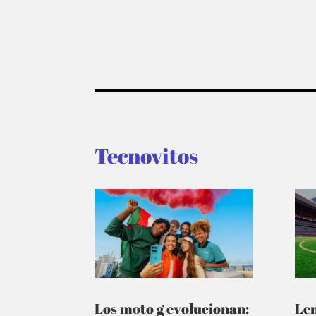
Tecnovitos
Los moto g evolucionan:
Le