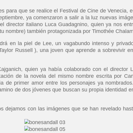
 para que se realice el Festival de Cine de Venecia, e
septiembre, ya comenzaron a salir a la luz nuevas imág
del director italiano Luca Guadagnino, quien ya nos ent
tu nombre) también protagonizada por Timothée Chalam
drá en la piel de Lee, un vagabundo intenso y privad
ylor Russell ), una joven que aprende a sobrevivir en
ajganich, quien ya había colaborado con el director 
tación de la novela del mismo nombre escrita por Cam
ria de primer amor entre los personajes ya nombrados
camino de dos jóvenes que buscan su propia identidad e
 los dejamos con las imágenes que se han revelado hast