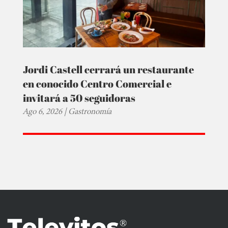
Jordi Castell cerrará un restaurante
en conocido Centro Comercial e
invitará a 50 seguidoras
Ago 6, 2026
|
Gastronomía