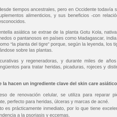
esde tiempos ancestrales, pero en Occidente todavía s
plementos alimenticios, y sus beneficios -con relació
desconocidos.
ntella asiática se extrae de la planta Gotu Kola, nativa
úmedos o pantanosos en países como Madagascar, India,
o “la planta del tigre” porque, según la leyenda, los ti
ándose sobre las plantas.
curativas y regeneradoras, y durante miles de años
ungüentos para tratar heridas, picaduras, rojeces y disti
 la hacen un ingrediente clave del skin care asiático
o de renovación celular, se utiliza para reparar pi
te, perfecto para heridas, úlceras y marcas de acné.
cto es prácticamente inmediato, por lo que tiene excele
endencia a la psoriasis y eccemas.