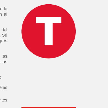
e le
n al
 del
 Sri
gres
 las
ntas
:
eles
ntes