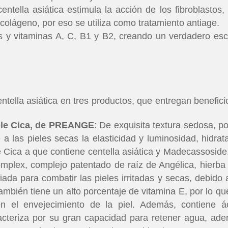
entella asiática estimula la acción de los fibroblastos,
colágeno, por eso se utiliza como tratamiento antiage.
os y vitaminas A, C, B1 y B2, creando un verdadero es
ntella asiática en tres productos, que entregan benefici
ble Cica, de PREANGE
: De exquisita textura sedosa, p
a las pieles secas la elasticidad y luminosidad, hidrat
Cica a que contiene centella asiática y Madecassoside
mplex, complejo patentado de raíz de Angélica, hierba
iada para combatir las pieles irritadas y secas, debido 
ambién tiene un alto porcentaje de vitamina E, por lo qu
en el envejecimiento de la piel. Además, contiene á
racteriza por su gran capacidad para retener agua, ad