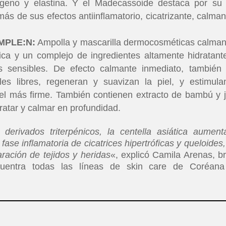
ágeno y elastina. Y el Madecassoide destaca por su 
ás de sus efectos antiinflamatorio, cicatrizante, calman
AMPLE:N:
Ampolla y mascarilla dermocosméticas calman
ica y un complejo de ingredientes altamente hidratant
es sensibles. De efecto calmante inmediato, también
les libres, regeneran y suavizan la piel, y estimula
el más firme. También contienen extracto de bambú y 
ratar y calmar en profundidad.
erivados triterpénicos, la centella asiática aument
 fase inflamatoria de cicatrices hipertróficas y queloides,
ración de tejidos y heridas
«, explicó Camila Arenas, b
cuentra todas las líneas de skin care de Coréan