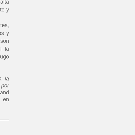
alta
te y
tes,
es y
 son
n la
jugo
a la
 por
rand
a en