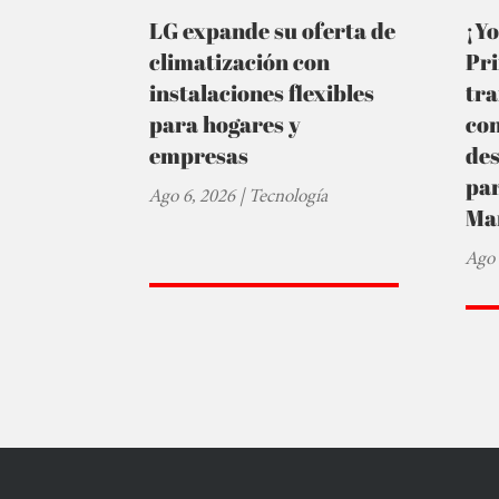
LG expande su oferta de
¡Yo
climatización con
Pr
instalaciones flexibles
tra
para hogares y
co
empresas
de
par
Ago 6, 2026
|
Tecnología
Ma
Ago 