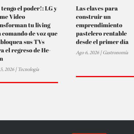
 tengo el poder!: LG y
Las claves para
ime Video
construir un
nsforman tu living
emprendimiento
n comando de voz que
pastelero rentable
sbloquea sus TVs
desde el primer día
a el regreso de He-
Ago 6, 2026
|
Gastronomía
n
5, 2026
|
Tecnología