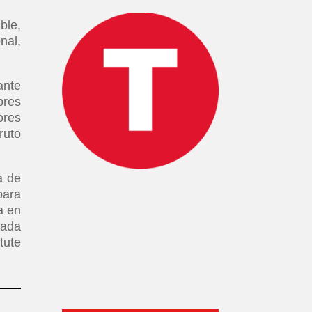
ble,
nal,
ante
bres
ores
ruto
a de
para
a en
iada
tute