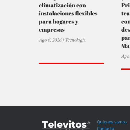
climatización con
Pr
instalaciones flexibles
tra
para hogares y
co
empresas
de
par
Ago 6, 2026
|
Tecnología
Ma
Ago 
Quienes somos
Contacto