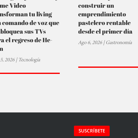
ime Video
construir un
nsforman tu living
emprendimiento
n comando de voz que
pastelero rentable
sbloquea sus TVs
desde el primer día
a el regreso de He-
Ago 6, 2026
|
Gastronomía
n
5, 2026
|
Tecnología
SUSCRÍBETE