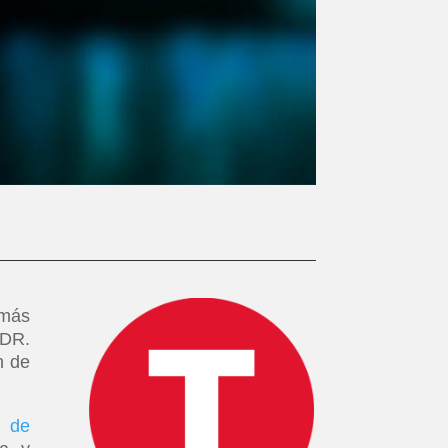
 más
MDR.
n de
s de