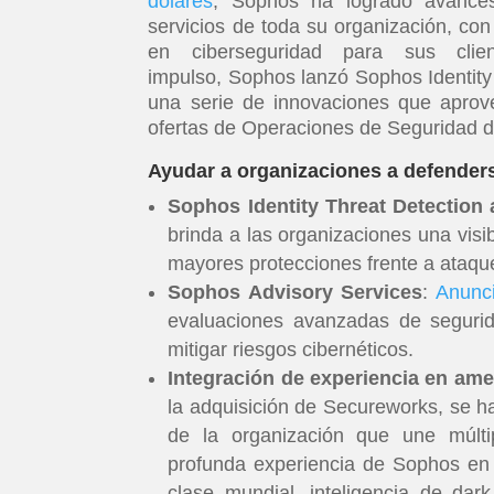
dólares
, Sophos ha logrado avances 
servicios de toda su organización, co
en ciberseguridad para sus cl
impulso, Sophos lanzó Sophos Identity
una serie de innovaciones que aprov
ofertas de Operaciones de Seguridad d
Ayudar a organizaciones a defender
Sophos Identity Threat Detection
brinda a las organizaciones una visi
mayores protecciones frente a ataqu
Sophos Advisory Services
:
Anunci
evaluaciones avanzadas de segurid
mitigar riesgos cibernéticos.
Integración de experiencia en am
la adquisición de Secureworks, se h
de la organización que une múltip
profunda experiencia de Sophos en
clase mundial, inteligencia de da