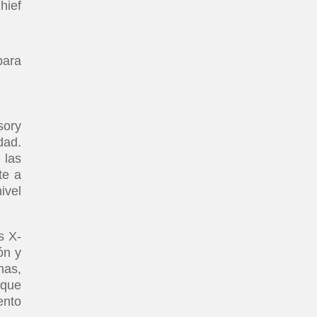
hief
para
ory
dad.
 las
te a
ivel
s X-
ón y
has,
 que
ento