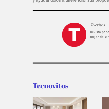
y ayudándolos a diferenciar sus propue
Televitos
Revista pape
mejor del ci
Tecnovitos