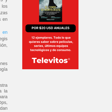
 los
azas
s en
a en
egis
ión,
ones
ogía
stra
a la
para
Ops,
edan