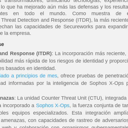
transformadores, unificando tecnologías, experienc
n lo que ha mejorado aún más las defensas y los result
ientes en todo el mundo. Como muestra de e
 Threat Detection and Response (ITDR), la más recient
echan las capacidades de Secureworks para expandir
e la empresa.
se
 and Response (ITDR)
: La incorporación más reciente,
bilidad más rápida de los riesgos de identidad y proporc
es basados en identidad.
ado a principios de mes
, ofrece pruebas de penetraci
ad informadas por la inteligencia de Sophos X-Ops 
enazas
: La unidad Counter Threat Unit (CTU), integrada 
a incorporado a
Sophos X-Ops
, la fuerza conjunta de ta
les equipos especializados. Esta integración amplí
 amenazas, con capacidades de rastreo de adversario
rk web y colaboración con organismos gubernamental