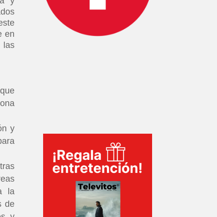
ia y
ados
ste
e en
 las
 que
iona
ón y
para
tras
reas
a la
s de
es y