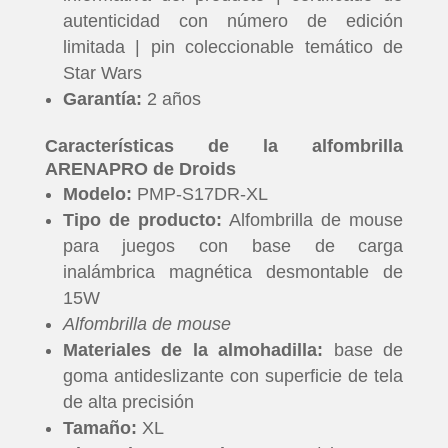
autenticidad con número de edición
limitada | pin coleccionable temático de
INICIO
Star Wars
Garantía:
2 años
PELICULAS
Características de la alfombrilla
SERIES
ARENAPRO de Droids
Modelo:
PMP-S17DR-XL
TECNOVITOS
Tipo de producto:
Alfombrilla de mouse
para juegos con base de carga
inalámbrica magnética desmontable de
T-
15W
PLUS
Alfombrilla de mouse
Materiales de la almohadilla:
base de
EVENTOS
goma antideslizante con superficie de tela
de alta precisión
Tamaño:
XL