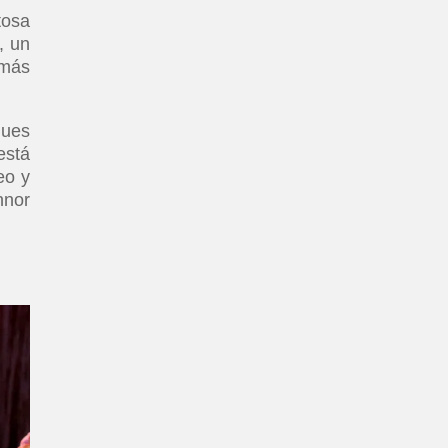
tosa
, un
 más
gues
está
eo y
nnor