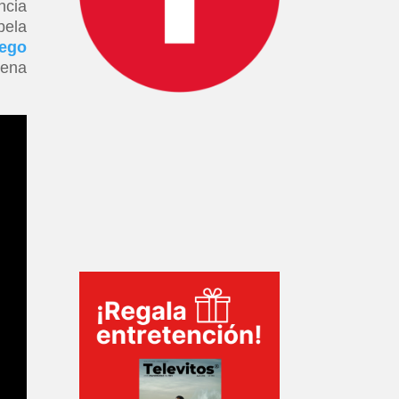
ncia
bela
ego
rena