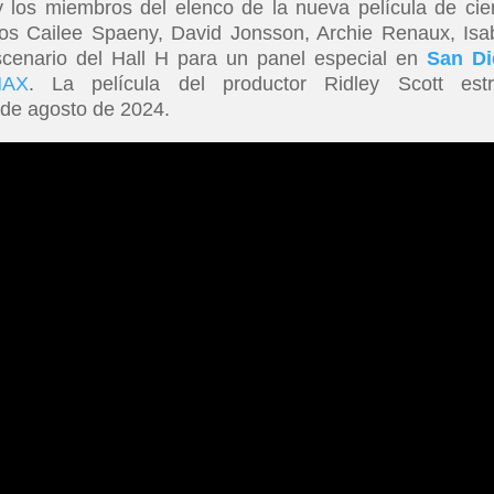
 los miembros del elenco de la nueva película de cie
uidos Cailee Spaeny, David Jonsson, Archie Renaux, Isa
scenario del Hall H para un panel especial en
San Di
MAX
. La película del productor Ridley Scott est
 de agosto de 2024.