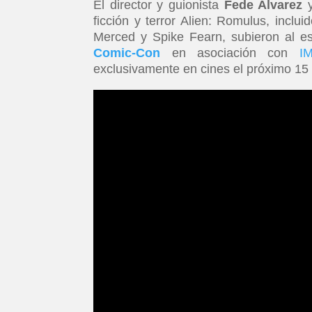
El director y guionista
Fede Alvarez
y
ficción y terror Alien: Romulus, incl
Merced y Spike Fearn, subieron al e
Comic-Con
en asociación con
I
exclusivamente en cines el próximo 15