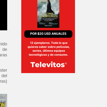
nido
e de
aras
ster
 del
ras)