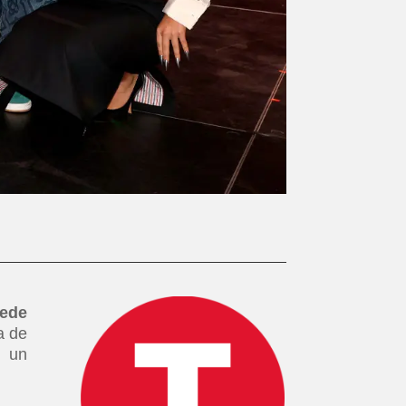
ede
a de
y un