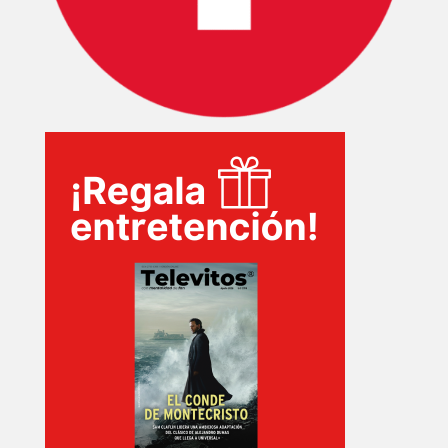
INICIO
PELICULAS
SERIES
TECNOVITOS
T-
PLUS
EVENTOS