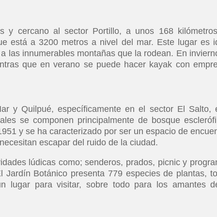
s y cercano al sector Portillo, a unos 168 kilómetro
e está a 3200 metros a nivel del mar. Este lugar es i
 a las innumerables montañas que la rodean. En inviern
entras que en verano se puede hacer kayak con empr
ar y Quilpué, específicamente en el sector El Salto, 
ales se componen principalmente de bosque esclerófi
 1951 y se ha caracterizado por ser un espacio de encuen
necesitan escapar del ruido de la ciudad.
vidades lúdicas como; senderos, prados, picnic y progr
El Jardín Botánico presenta 779 especies de plantas, t
n lugar para visitar, sobre todo para los amantes d