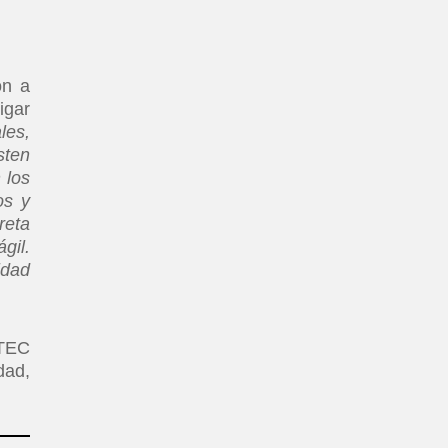
ón a
igar
les,
sten
 los
os y
reta
gil.
idad
-TEC
dad,