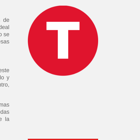
s de
deal
o se
esas
este
lo y
tro,
amas
odas
e la