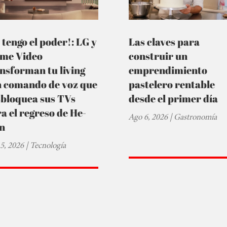
 tengo el poder!: LG y
Las claves para
ime Video
construir un
nsforman tu living
emprendimiento
n comando de voz que
pastelero rentable
sbloquea sus TVs
desde el primer día
a el regreso de He-
Ago 6, 2026
|
Gastronomía
n
5, 2026
|
Tecnología