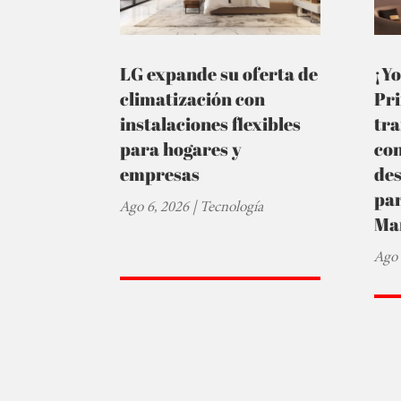
LG expande su oferta de
¡Yo
climatización con
Pr
instalaciones flexibles
tra
para hogares y
co
empresas
de
par
Ago 6, 2026
|
Tecnología
Ma
Ago 