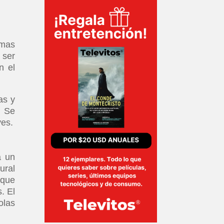
emas
 ser
n el
as y
. Se
ves.
a un
ural
 que
. El
olas