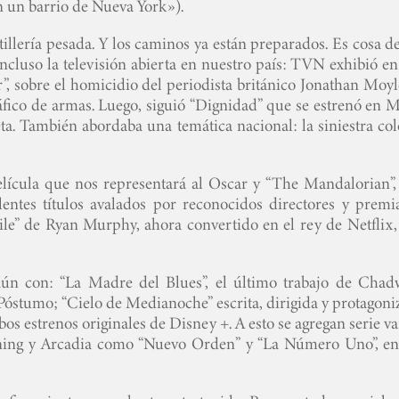
 un barrio de Nueva York»).
illería pesada. Y los caminos ya están preparados. Es cosa d
incluso la televisión abierta en nuestro país: TVN exhibió e
ar”, sobre el homicidio del periodista británico Jonathan Moy
ráfico de armas. Luego, siguió “Dignidad” que se estrenó en 
a. También abordaba una temática nacional: la siniestra col
película que nos representará al Oscar y “The Mandalorian”,
entes títulos avalados por reconocidos directores y premi
ile” de Ryan Murphy, ahora convertido en el rey de Netflix,
 aún con: “La Madre del Blues”, el último trabajo de Chad
óstumo; “Cielo de Medianoche” escrita, dirigida y protagoni
s estrenos originales de Disney +. A esto se agregan serie va
nning y Arcadia como “Nuevo Orden” y “La Número Uno”, en 