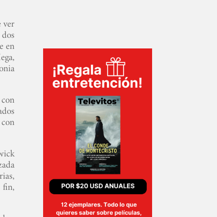
e ver
n dos
le en
Mega,
onia
 con
ados
 con
wick
zada
rias,
fin,