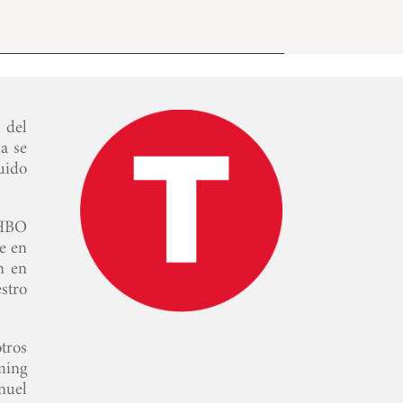
 del
a se
uido
 HBO
e en
n en
stro
tros
ming
nuel