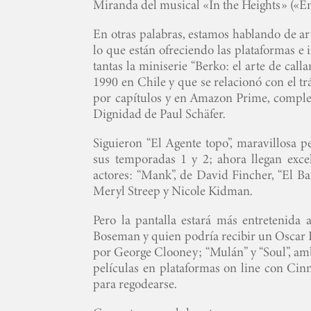
Miranda del musical «In the Heights» («En
En otras palabras, estamos hablando de art
lo que están ofreciendo las plataformas e 
tantas la miniserie “Berko: el arte de call
1990 en Chile y que se relacionó con el t
por capítulos y en Amazon Prime, complet
Dignidad de Paul Schäfer.
Siguieron “El Agente topo”, maravillosa 
sus temporadas 1 y 2; ahora llegan excel
actores: “Mank”, de David Fincher, “El Ba
Meryl Streep y Nicole Kidman.
Pero la pantalla estará más entretenida
Boseman y quien podría recibir un Oscar P
por George Clooney; “Mulán” y “Soul”, ambo
películas en plataformas on line con Ci
para regodearse.