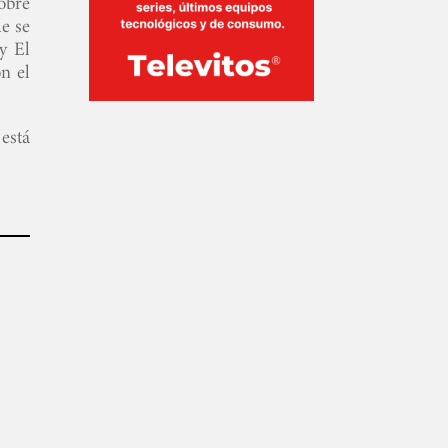
obre
e se
y El
n el
está