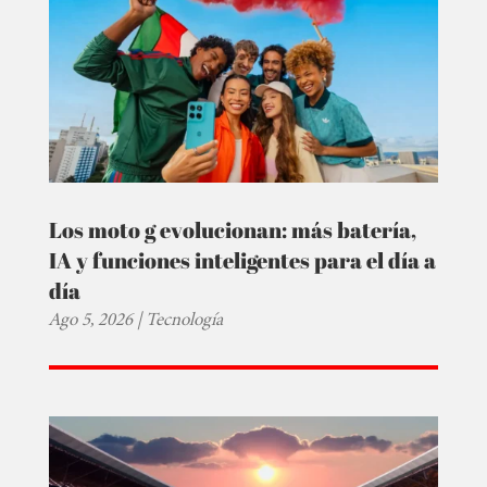
Los moto g evolucionan: más batería,
IA y funciones inteligentes para el día a
día
Ago 5, 2026
|
Tecnología