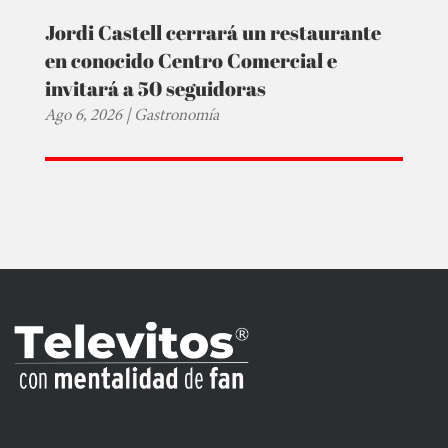
Jordi Castell cerrará un restaurante
en conocido Centro Comercial e
invitará a 50 seguidoras
Ago 6, 2026
|
Gastronomía