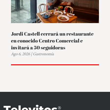
Jordi Castell cerrará un restaurante
en conocido Centro Comercial e
invitará a 50 seguidoras
Ago 6, 2026
|
Gastronomía