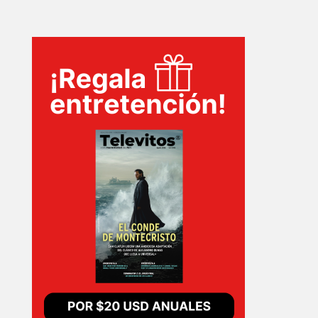
INICIO
PELICULAS
SERIES
TECNOVITOS
T-
PLUS
EVENTOS