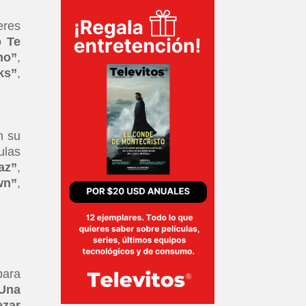
eres
 Te
no”
,
ks”
,
n su
ulas
az”
,
wn”
,
para
Una
ezar