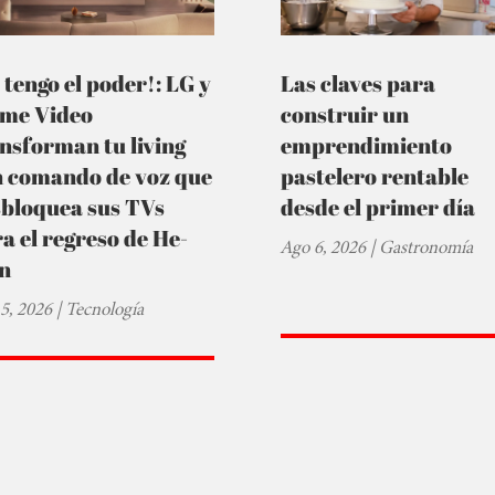
 tengo el poder!: LG y
Las claves para
ime Video
construir un
nsforman tu living
emprendimiento
n comando de voz que
pastelero rentable
sbloquea sus TVs
desde el primer día
a el regreso de He-
Ago 6, 2026
|
Gastronomía
n
5, 2026
|
Tecnología