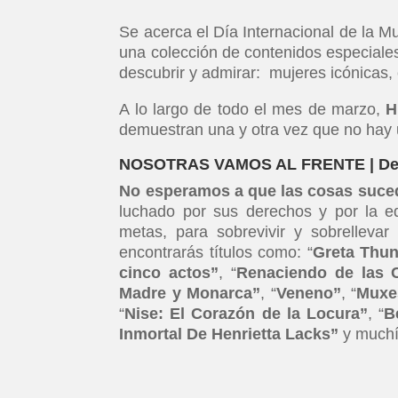
Se acerca el Día Internacional de la M
una colección de contenidos especiales
descubrir y admirar: mujeres icónicas,
A lo largo de todo el mes de marzo,
H
demuestran una y otra vez que no hay u
NOSOTRAS VAMOS AL FRENTE | Desd
No esperamos a que las cosas suc
luchado por sus derechos y por la 
metas, para sobrevivir y sobrellevar 
encontrarás títulos como: “
Greta Thun
cinco actos”
, “
Renaciendo de las 
Madre y Monarca”
, “
Veneno”
, “
Muxe
“
Nise: El Corazón de la Locura”
, “
B
Inmortal De Henrietta Lacks”
y muchí