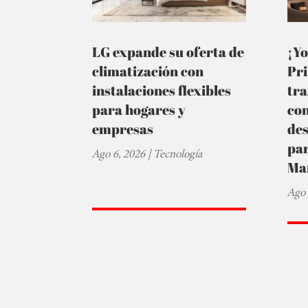
LG expande su oferta de
¡Yo
climatización con
Pr
instalaciones flexibles
tra
para hogares y
co
empresas
de
par
Ago 6, 2026
|
Tecnología
Ma
Ago 