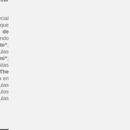
cial
 que
a de
ando
te”
,
ulas
mi”
;
stas
The
a en
ulas
ulos
ulas