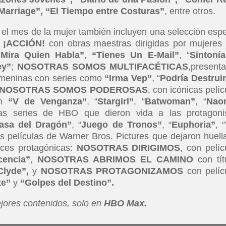
Marriage”, “El Tiempo entre Costuras”
, entre otros.
 el mes de la mujer también incluyen una selección espe
 ¡ACCIÓN!
con obras maestras dirigidas por mujeres
“
Mira Quien Habla”
,
“Tienes Un E-Mail”
, “
Sintoní
ey”
;
NOSOTRAS SOMOS MULTIFACÉTICAS
,present
femeninas con series como
“Irma Vep”
, “
Podría Destruir
NOSOTRAS SOMOS PODEROSAS
, con icónicas pelíc
n
“V de Venganza”
, “
Stargirl”
, “
Batwoman”
, “
Nao
as series de HBO que dieron vida a las protagoni
asa del Dragón”
, “
Juego de Tronos”
, “
Euphoria”
, “
as películas de Warner Bros. Pictures que dejaron huell
rices protagónicas:
NOSOTRAS DIRIGIMOS
, con pelíc
cencia”
,
NOSOTRAS ABRIMOS EL CAMINO
con tít
Clyde”,
y
NOSOTRAS PROTAGONIZAMOS
con pelíc
te”
y
“Golpes del Destino”.
ejores contenidos, solo en
HBO Max.