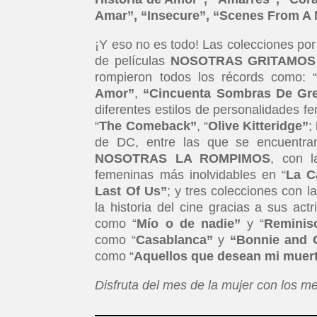
Amar”, “Insecure”, “Scenes From A 
¡Y eso no es todo! Las colecciones por
de películas
NOSOTRAS GRITAMOS
rompieron todos los récords como: 
Amor”
,
“Cincuenta Sombras De Gr
diferentes estilos de personalidades 
“
The Comeback”
, “
Olive Kitteridge”
;
de DC, entre las que se encuentra
NOSOTRAS LA ROMPIMOS
, con l
femeninas más inolvidables en “
La C
Last Of Us”
; y tres colecciones con l
la historia del cine gracias a sus act
como “
Mío o de nadie”
y “
Reminis
como “
Casablanca”
y
“Bonnie and 
como “
Aquellos que desean mi muer
Disfruta del mes de la mujer con los m