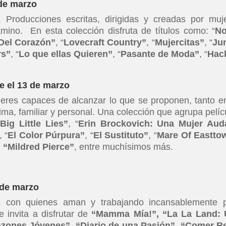
de marzo
.
Producciones escritas, dirigidas y creadas por muj
ino. En esta colección disfruta de títulos como: “
No
Del Corazón”
, “
Lovecraft Country”
, “
Mujercitas”
, “
Ju
rs”
, “
Lo que ellas Quieren”
, “
Pasante de Moda”
, “
Hac
el 13 de marzo
eres capaces de alcanzar lo que se proponen, tanto e
ima, familiar y personal. Una colección que agrupa pelíc
“
Big Little Lies”
, “
Erin Brockovich: Una Mujer Aud
, “
El Color Púrpura”
, “
El Sustituto”
, “
Mare Of Eastto
,
“Mildred Pierce”
, entre muchísimos más.
de marzo
s con quienes aman y trabajando incansablemente 
 invita a disfrutar de
“Mamma Mía!”, “La La Land: 
azones Jóvenes”, “Diario de una Pasión”, “Comer R