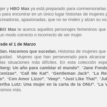
ujer y
HBO Max
ya está preparado para conmemorarlas
 para encontrar en un único lugar historias de mujeres 
 creadoras, apasionadas, que no se rinden y alzan su vo
BO Max
te acerca aquellos personajes femeninos que
n modo correcto o incorrecto de ser mujer.
e el 1 de Marzo
edan. Hacemos que sucedan.
Historias de mujeres que
equidad. Mujeres que han perseverado para alcanzar
las situaciones más difíciles. En esta colección espe
berg: Un año para cambiar el mundo”
, “
Jane Fond
Cenizas”
, “
Call Me Kat”
, “
Gentleman Jack”
, “
La Re
s”
, “
Con Amor Lizzo”
, “
Veep”
,
“Just Like That”
, “
Ju
ertha Lutz: Una mujer en la carta de la ONU”
, “
La 
simos más.