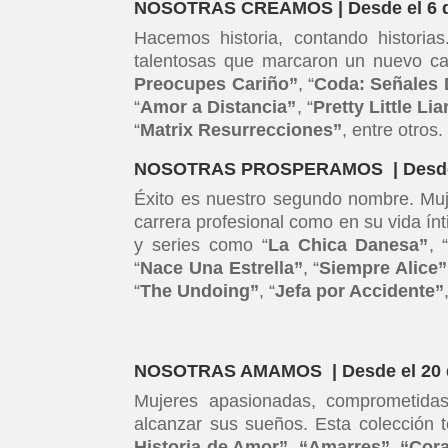
NOSOTRAS CREAMOS | Desde el 6 
Hacemos historia, contando historias
talentosas que marcaron un nuevo cam
Preocupes Cariño”
, “
Coda: Señales 
“
Amor a Distancia”
, “
Pretty Little Lia
“
Matrix Resurrecciones”
, entre otros.
NOSOTRAS PROSPERAMOS | Desde 
Éxito es nuestro segundo nombre.
Muj
carrera profesional como en su vida ínt
y series como “
La Chica Danesa”
, 
“
Nace Una Estrella”
, “
Siempre Alice”
“
The Undoing”
, “
Jefa por Accidente”
NOSOTRAS AMAMOS | Desde el 20 
Mujeres apasionadas, comprometida
alcanzar sus sueños. Esta colección te
Historia de Amor”, “Amarres”, “Cor