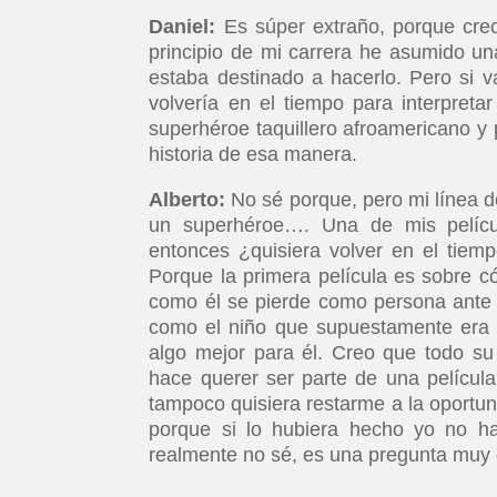
Daniel:
Es súper extraño, porque creo
principio de mi carrera he asumido u
estaba destinado a hacerlo. Pero si 
volvería en el tiempo para interpreta
superhéroe taquillero afroamericano y 
historia de esa manera.
Alberto:
No sé porque, pero mi línea 
un superhéroe…. Una de mis películ
entonces ¿quisiera volver en el tiem
Porque la primera película es sobre c
como él se pierde como persona ante e
como el niño que supuestamente era b
algo mejor para él. Creo que todo su
hace querer ser parte de una películ
tampoco quisiera restarme a la oportuni
porque si lo hubiera hecho yo no h
realmente no sé, es una pregunta muy di