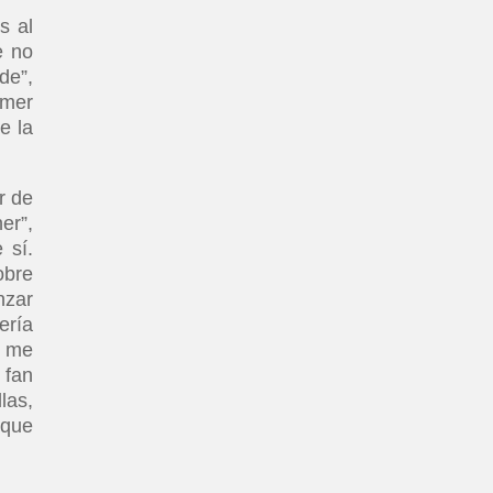
s al
e no
de”,
imer
e la
r de
er”,
 sí.
obre
nzar
ería
… me
 fan
las,
 que