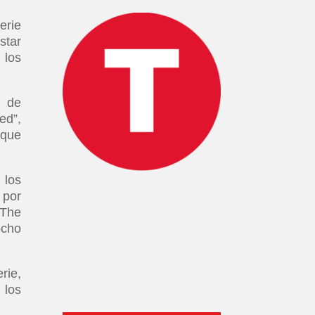
erie
star
 los
s de
ed”,
 que
 los
 por
 The
ocho
rie,
 los