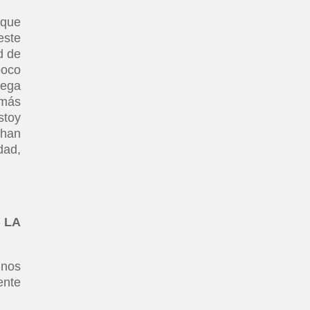
 que
este
d de
poco
vega
 más
stoy
 han
dad,
 LA
 nos
ente