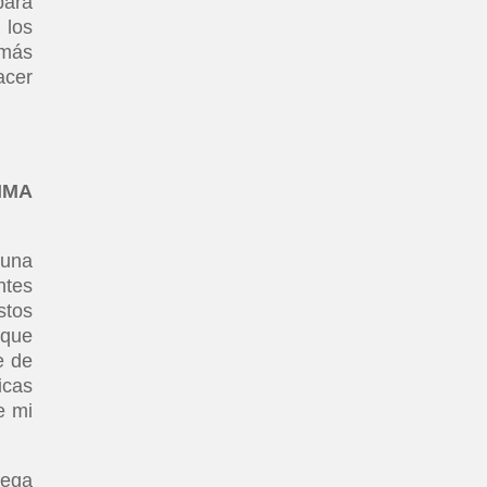
para
 los
 más
acer
IMA
 una
ntes
stos
 que
e de
icas
e mi
vega