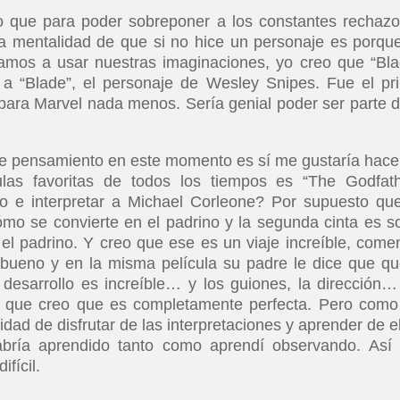
 que para poder sobreponer a los constantes rechazo
na mentalidad de que si no hice un personaje es porqu
vamos a usar nuestras imaginaciones, yo creo que “Bla
r a “Blade”, el personaje de Wesley Snipes. Fue el pr
para Marvel nada menos. Sería genial poder ser parte d
de pensamiento en este momento es sí me gustaría hace
as favoritas de todos los tiempos es “The Godfath
po e interpretar a Michael Corleone? Por supuesto que
ómo se convierte en el padrino y la segunda cinta es s
l padrino. Y creo que ese es un viaje increíble, come
ueno y en la misma película su padre le dice que qu
 desarrollo es increíble… y los guiones, la dirección
a que creo que es completamente perfecta. Pero como
dad de disfrutar de las interpretaciones y aprender de el
abría aprendido tanto como aprendí observando. Así
fícil.