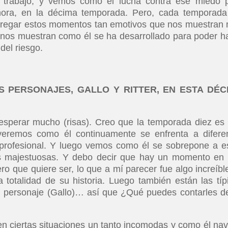
te trabajo, y vemos cómo él lucha contra ese miedo 
hora, en la décima temporada. Pero, cada temporada
agregar estos momentos tan emotivos que nos muestran
 nos muestran como él se ha desarrollado para poder h
del riesgo.
 PERSONAJES, GALLO Y RITTER, EN ESTA DÉC
sperar mucho (risas). Creo que la temporada diez es
veremos como él continuamente se enfrenta a difere
y profesional. Y luego vemos como él se sobrepone a e
es majestuosas. Y debo decir que hay un momento en
ro que quiere ser, lo que a mí parecer fue algo increíbl
 totalidad de su historia. Luego también están las típ
mi personaje (Gallo)… así que ¿Qué puedes contarles d
n ciertas situaciones un tanto incomodas y como él na