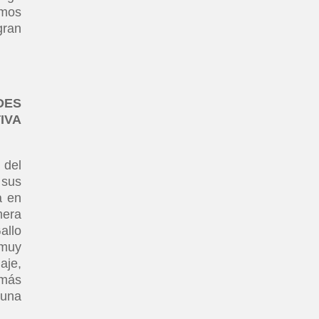
emos
gran
DES
IVA
 del
 sus
a en
mera
allo
 muy
aje,
 más
 una