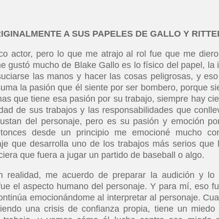
IGINALMENTE A SUS PAPELES DE GALLO Y RITTE
o actor, pero lo que me atrajo al rol fue que me diero
e gustó mucho de Blake Gallo es lo físico del papel, la 
suciarse las manos y hacer las cosas peligrosas, y es
uma la pasión que él siente por ser bombero, porque si
s que tiene esa pasión por su trabajo, siempre hay cie
ad de sus trabajos y las responsabilidades que conlle
stan del personaje, pero es su pasión y emoción po
ntonces desde un principio me emocioné mucho co
aje que desarrolla uno de los trabajos más serios que 
iera que fuera a jugar un partido de baseball o algo.
 realidad, me acuerdo de preparar la audición y lo
fue el aspecto humano del personaje. Y para mí, eso fu
continúa emocionándome al interpretar al personaje. Cu
iendo una crisis de confianza propia, tiene un miedo 