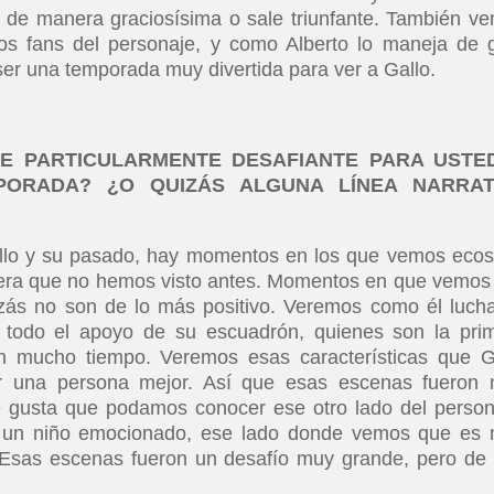
a de manera graciosísima o sale triunfante. También v
os fans del personaje, y como Alberto lo maneja de 
er una temporada muy divertida para ver a Gallo.
E PARTICULARMENTE DESAFIANTE PARA USTE
ORADA? ¿O QUIZÁS ALGUNA LÍNEA NARRAT
llo y su pasado, hay momentos en los que vemos ecos
era que no hemos visto antes. Momentos en que vemos
izás no son de lo más positivo. Veremos como él luch
 todo el apoyo de su escuadrón, quienes son la pri
en mucho tiempo. Veremos esas características que G
er una persona mejor. Así que esas escenas fueron
me gusta que podamos conocer ese otro lado del person
un niño emocionado, ese lado donde vemos que es
 Esas escenas fueron un desafío muy grande, pero de