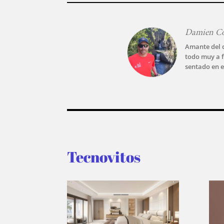
Damien C
Amante del c
todo muy a f
sentado en e
Tecnovitos