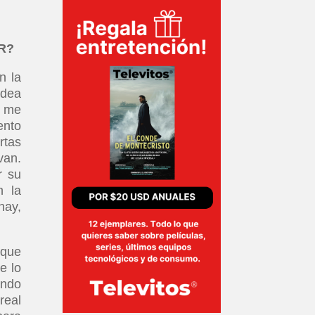
R?
n la
idea
o me
ento
rtas
van.
r su
n la
hay,
 que
e lo
ando
real