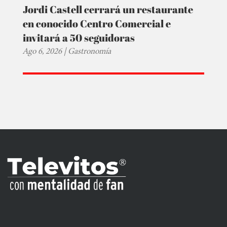
Jordi Castell cerrará un restaurante
en conocido Centro Comercial e
invitará a 50 seguidoras
Ago 6, 2026
|
Gastronomía