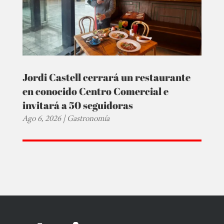
Jordi Castell cerrará un restaurante
en conocido Centro Comercial e
invitará a 50 seguidoras
Ago 6, 2026
|
Gastronomía