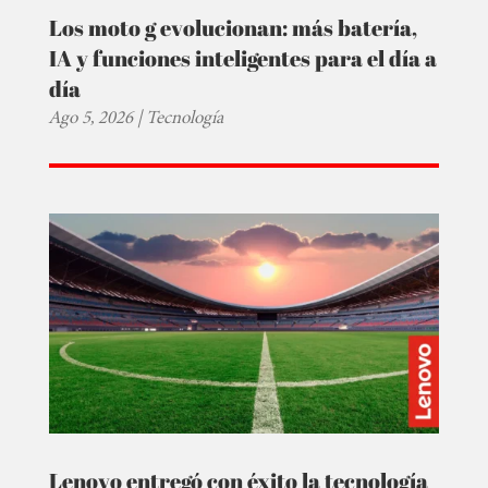
Los moto g evolucionan: más batería,
IA y funciones inteligentes para el día a
día
Ago 5, 2026
|
Tecnología
Lenovo entregó con éxito la tecnología