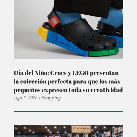
Día del Niño: Crocs y LEGO presentan
la colección perfecta para que los más
pequeños expresen toda su creatividad
Ago 5, 2026
|
Shopping