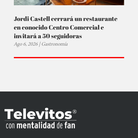
Jordi Castell cerrará un restaurante
en conocido Centro Comercial e
invitará a 50 seguidoras
Ago 6, 2026
|
Gastronomía