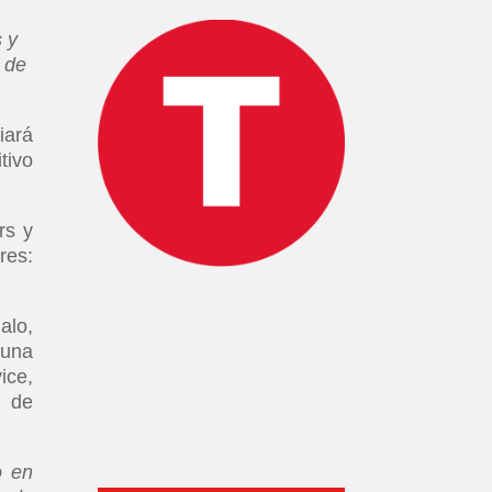
 y
a de
iará
tivo
rs y
res:
alo,
 una
ice,
n de
o en