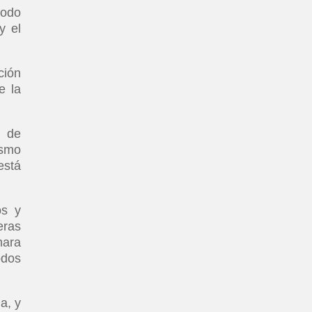
Modo
y el
ción
e la
o de
ismo
está
os y
eras
mara
odos
a, y