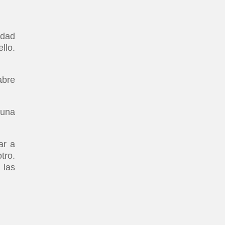
idad
llo.
abre
 una
ar a
tro.
 las