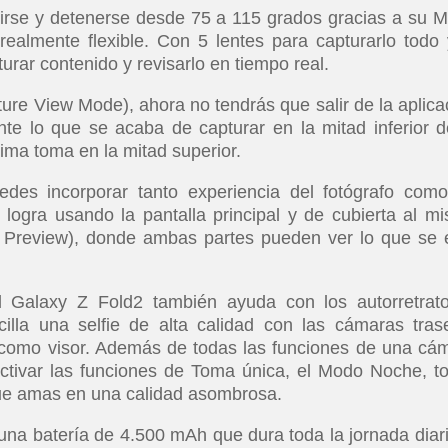
rirse y detenerse desde 75 a 115 grados gracias a su 
ealmente flexible. Con 5 lentes para capturarlo todo 
rar contenido y revisarlo en tiempo real.
re View Mode), ahora no tendrás que salir de la aplica
e lo que se acaba de capturar en la mitad inferior d
óxima toma en la mitad superior.
des incorporar tanto experiencia del fotógrafo com
 logra usando la pantalla principal y de cubierta al m
l Preview), donde ambas partes pueden ver lo que se 
del Galaxy Z Fold2 también ayuda con los autorretrat
lla una selfie de alta calidad con las cámaras tras
a como visor. Además de todas las funciones de una cá
ivar las funciones de Toma única, el Modo Noche, t
ue amas en una calidad asombrosa.
una batería de 4.500 mAh que dura toda la jornada diari