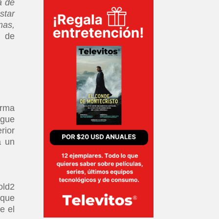
a de
star
mas,
r de
orma
igue
rior
a un
old2
 que
e el