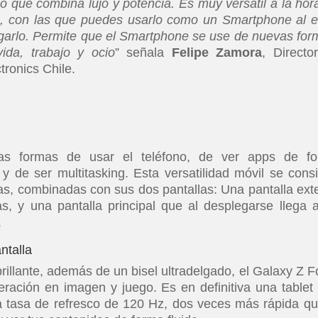
ño que combina lujo y potencia. Es muy versátil a la hor
as, con las que puedes usarlo como un Smartphone al e
egarlo. Permite que el Smartphone se use de nuevas for
ida, trabajo y ocio
” señala
Felipe Zamora
, Directo
ronics Chile.
as formas de usar el teléfono, de ver apps de f
y de ser multitasking. Esta versatilidad móvil se cons
vas, combinadas con sus dos pantallas: Una pantalla exte
s, y una pantalla principal que al desplegarse llega 
.
ntalla
rillante, además de un bisel ultradelgado, el Galaxy Z F
ración en imagen y juego. Es en definitiva una tablet
a tasa de refresco de 120 Hz, dos veces más rápida qu