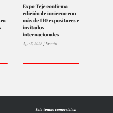
Expo Teje confirma
edición de invierno con
ara
más de 110 expositores e
s
invitados
internacionales
Ago 5, 2026
|
Evento
Solo temas comerciales: