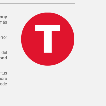
nny
 más
rror
 del
ond
itus
adre
uede