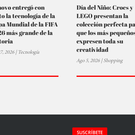
novo entregó con
Día del Niño: Crocs y
to la tecnología de la
LEGO presentan la
a Mundial de la FIFA
colección perfecta p
6 más grande de la
que los más pequeño
toria
expresen toda su
creatividad
27, 2026
|
Tecnología
Ago 5, 2026
|
Shopping
SUSCRÍBETE