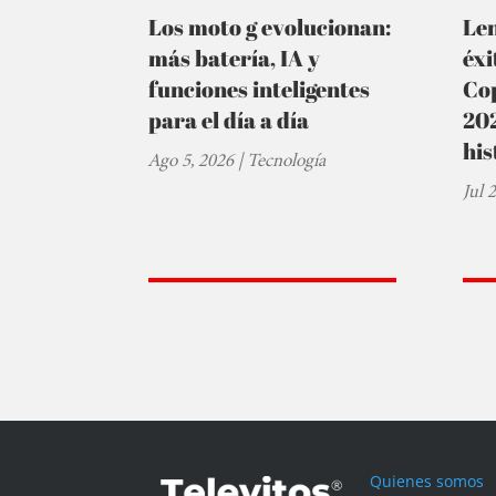
Los moto g evolucionan:
Le
más batería, IA y
éxi
funciones inteligentes
Cop
para el día a día
202
his
Ago 5, 2026
|
Tecnología
Jul 
Quienes somos