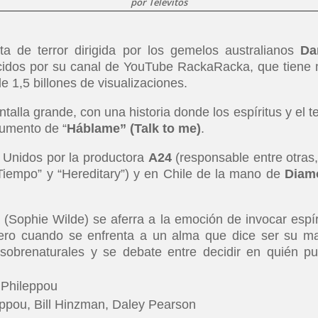
por
Televitos
ta de terror dirigida por los gemelos australianos
Da
cidos por su canal de YouTube RackaRacka, que tiene
e 1,5 billones de visualizaciones.
ntalla grande, con una historia donde los espíritus y el te
gumento de “
Háblame” (Talk to me)
.
s Unidos por la productora
A24
(responsable entre otras,
Tiempo” y “Hereditary”) y en Chile de la mano de
Diam
 (Sophie Wilde) se aferra a la emoción de invocar espír
ero cuando se enfrenta a un alma que dice ser su m
sobrenaturales y se debate entre decidir en quién p
.
 Phileppou
ippou, Bill Hinzman, Daley Pearson