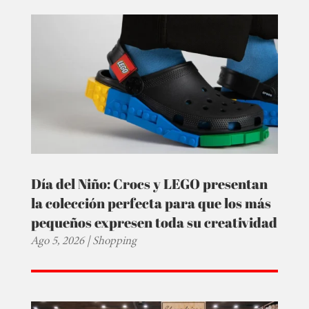
Día del Niño: Crocs y LEGO presentan
la colección perfecta para que los más
pequeños expresen toda su creatividad
Ago 5, 2026
|
Shopping