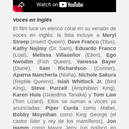
Voces en inglés
El film luce un elenco coral en su versión de
voces en inglés: la lista incluye a
Meryl
Streep
(Insect Queen),
Dave Franco
(Titus),
Kathy Najimy
(Dr. Sam),
Eduardo Franco
(Loaf),
Melissa Villaseñor
(Ellen),
Ego
Nwodim
(Fish Queen),
Vanessa Bayer
(Diane),
Sam Richardson
(Conner),
Aparna Nancherla
(Nisha),
Nichole Sakura
(Reptile Queens),
Isiah Whitlock Jr.
(Bird
King),
Steve Purcell
(Amphibian King),
Karen Huie
(Grandma Tanaka) y
Tom Law
(Tom Lizard). Ellos se suman a voces ya
anunciadas:
Piper Curda
como Mabel,
Bobby Moynihan
como King George (el
castor líder y rey de los mamíferos),
Jon
Hamm
como Mayor Jerry (un político en