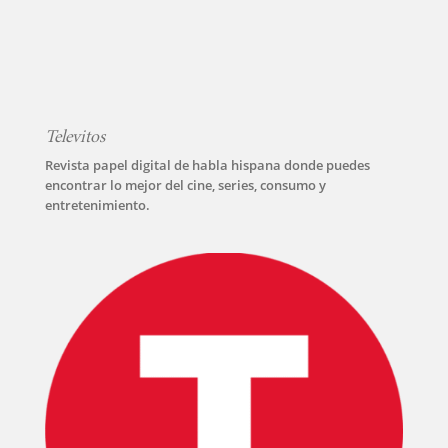
Televitos
INICIO
Revista papel digital de habla hispana donde puedes
encontrar lo mejor del cine, series, consumo y
PELICULAS
entretenimiento.
SERIES
TECNOVITOS
T-
PLUS