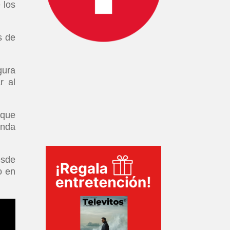
 los
s de
gura
r al
 que
unda
esde
o en