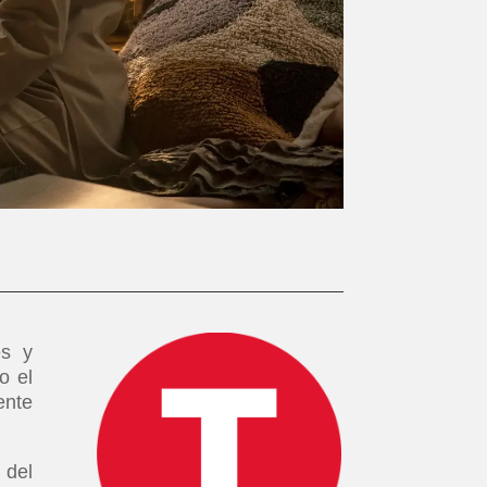
és y
o el
ente
 del