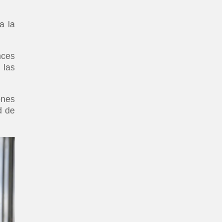
a la
nces
 las
ones
d de