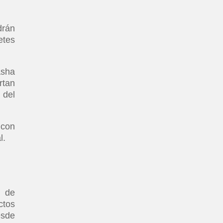
drán
etes
asha
rtan
 del
 con
l.
s de
ctos
esde