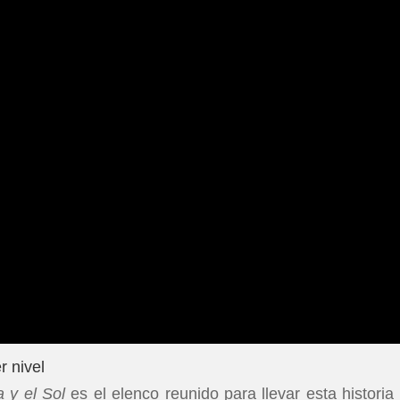
r nivel
a y el Sol
es el elenco reunido para llevar esta historia 