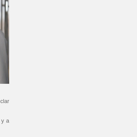
clar
 y a