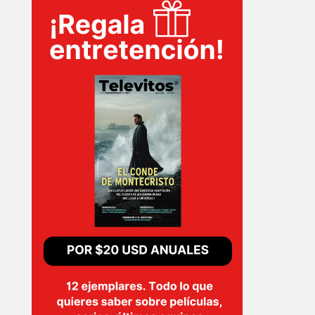
INICIO
PELICULAS
SERIES
TECNOVITOS
T-
PLUS
EVENTOS