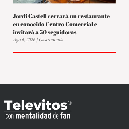
Jordi Castell cerrará un restaurante
en conocido Centro Comercial e
invitará a 50 seguidoras
Ago 6, 2026
|
Gastronomía