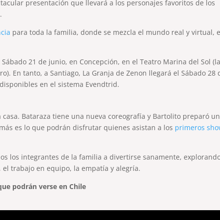
tacular presentación que llevará a los personajes favoritos de los
.
cia
para toda la familia, donde se mezcla el mundo real y virtual, 
 Sábado 21 de junio, en Concepción, en el Teatro Marina del Sol (l
Pro). En tanto, a Santiago, La Granja de Zenon llegará el Sábado 28 
 disponibles en el sistema Evendtrid.
a casa. Bataraza tiene una nueva coreografía y Bartolito preparó u
 más es lo que podrán disfrutar quienes asistan a los
primeros sh
s los integrantes de la familia a divertirse sanamente, explorando
el trabajo en equipo, la empatía y alegría.
 que podrán verse en Chile