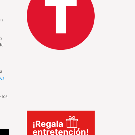
en
as
de
na
ows
 los