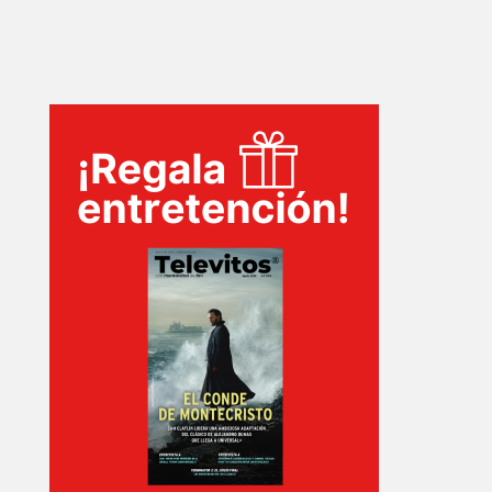
INICIO
PELICULAS
SERIES
TECNOVITOS
T-
PLUS
EVENTOS