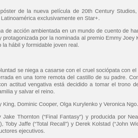
 póster de la nueva película de 20th Century Studios,
en Latinoamérica exclusivamente en Star+.
ena de acción ambientada en un mundo de cuento de ha
) y protagonizada por la nominada al premio Emmy Joey 
la hábil y formidable joven real.
luntad se niega a casarse con el cruel sociópata con el
rrada en una torre remota del castillo de su padre. Co
con actitud vengativa está decidido a tomar el trono d
milia y salvar el reino.
ey King, Dominic Cooper, Olga Kurylenko y Veronica Ngo
 y Jake Thornton (“Final Fantasy”) y producida por Nea
), Toby Jaffe (“Total Recall”) y Derek Kolstad (“John Wic
ctores ejecutivos.