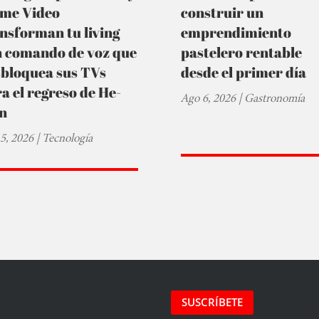
ime Video
construir un
nsforman tu living
emprendimiento
n comando de voz que
pastelero rentable
sbloquea sus TVs
desde el primer día
a el regreso de He-
Ago 6, 2026
|
Gastronomía
n
5, 2026
|
Tecnología
SUSCRÍBETE