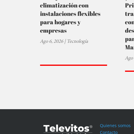
climatización con
Pr
instalaciones flexibles
tra
para hogares y
co
empresas
de
par
Ago 6, 2026
|
Tecnología
Ma
Ago 
Quienes somos
Contacto