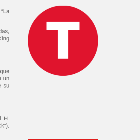
 “La
das,
King
 que
n un
e su
.
l H.
k”),