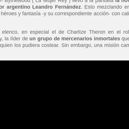
e- Bythewood (“La Mujer Rey”) llevó a la pantalla
la no
dor argentino Leandro Fernández
. Esto mezclando e
 héroes y fantasía -y su correspondiente acción- con cal
enco, en especial el de Charlize Theron en el ro
 la líder de
un grupo de mercenarios inmortales
qu
a quien los pudiera costear. Sin embargo, una misión ca