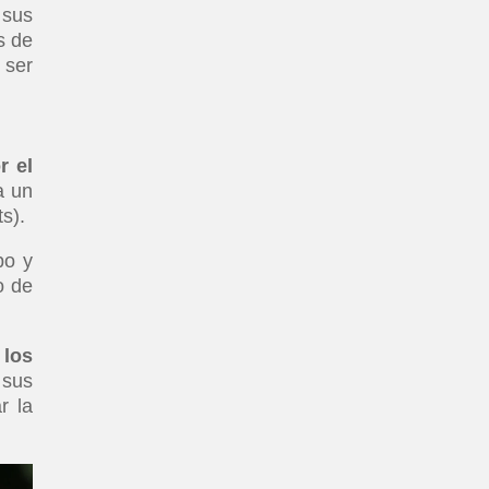
sus
s de
 ser
r el
a un
s).
po y
o de
 los
 sus
r la