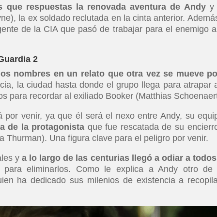
es que respuestas la renovada aventura de Andy
y 
ne), la ex soldado reclutada en la cinta anterior. Ademá
agente de la CIA que pasó de trabajar para el enemigo a
 Guardia 2
os nombres en un relato que otra vez se mueve po
acia, la ciudad hasta donde el grupo llega para atrapar 
os para recordar al exiliado Booker (Matthias Schoenaert
 por venir, ya que él será el nexo entre Andy, su equi
a de la protagonista
que fue rescatada de su encierr
 Thurman). Una figura clave para el peligro por venir.
ales y
a lo largo de las centurias llegó a odiar a todos
n para eliminarlos. Como le explica a Andy otro de
ien ha dedicado sus milenios de existencia a recopila