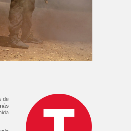
a de
 más
nida