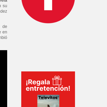
vela
n su
idez
l de
e en
mbió