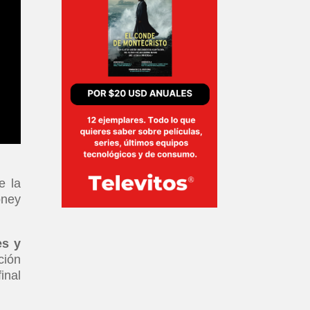
e la
oney
es y
ción
inal