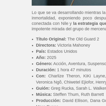
Lo que se va desarrollando mientras 
inmortalidad, exponiendo poco despu
conectada con Nile y
la estrategia q
impotente mirada del grupo de mercena
Título Original:
The Old Guard 2
Directora:
Victoria Mahoney
País:
Estados Unidos
Año:
2025
Género:
Acción, Aventura, Suspens
Duración:
1 hora 47 minutos
Con:
Charlize Theron, KiKi Layne,
Veronica Ngô, Chiwetel Ejiofor, He
Guión:
Greg Rucka, Sarah L. Walke
Música:
Steffen Thum, Ruth Barrett
Producción:
David Ellison, Dana Go