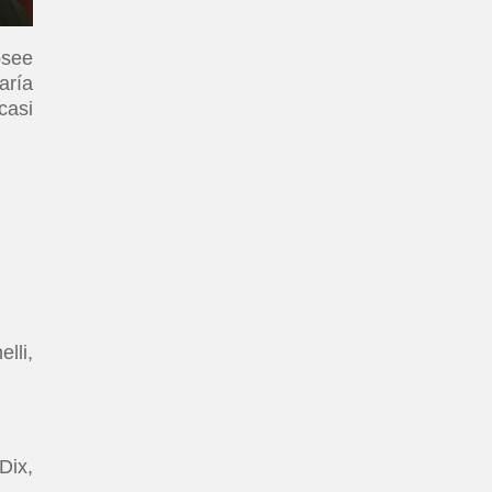
osee
aría
casi
lli,
Dix,