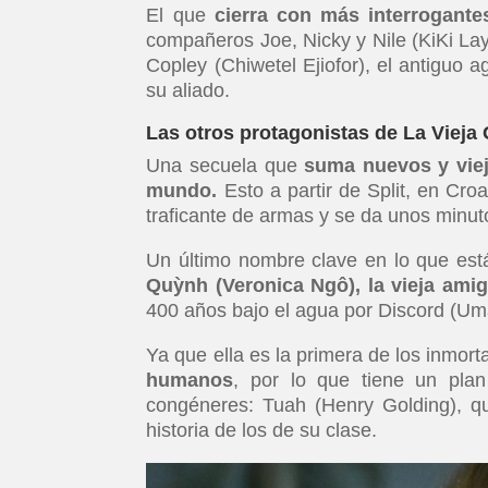
El que
cierra con más interrogant
compañeros Joe, Nicky y Nile (KiKi Lay
Copley (Chiwetel Ejiofor), el antiguo 
su aliado.
Las otros protagonistas de La Vieja
Una secuela que
suma nuevos y viej
mundo.
Esto a partir de Split, en Cro
traficante de armas y se da unos minut
Un último nombre clave en lo que está
Quỳnh (Veronica Ngô), la vieja amig
400 años bajo el agua por Discord (Uma
Ya que ella es la primera de los inmort
humanos
, por lo que tiene un pla
congéneres: Tuah (Henry Golding), qu
historia de los de su clase.