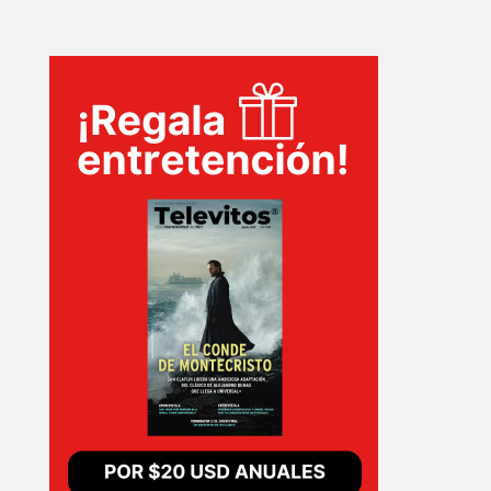
INICIO
PELICULAS
SERIES
TECNOVITOS
T-
PLUS
EVENTOS