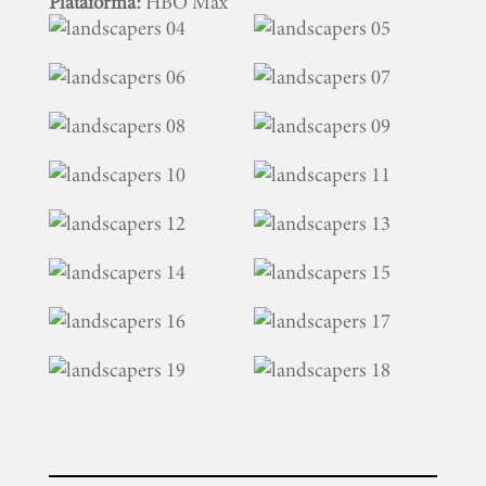
Plataforma:
HBO Max
INICIO
PELICULAS
SERIES
TECNOVITOS
T-
PLUS
EVENTOS