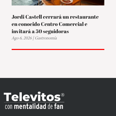
Jordi Castell cerrará un restaurante
en conocido Centro Comercial e
invitará a 50 seguidoras
Ago 6, 2026
|
Gastronomía