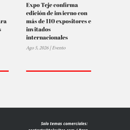
Expo Teje confirma
edición de invierno con
ara
más de 110 expositores e
s
invitados
internacionales
Ago 5, 2026
|
Evento
Solo temas comerciales: