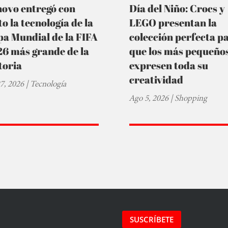
novo entregó con
Día del Niño: Crocs y
to la tecnología de la
LEGO presentan la
a Mundial de la FIFA
colección perfecta p
6 más grande de la
que los más pequeño
toria
expresen toda su
creatividad
27, 2026
|
Tecnología
Ago 5, 2026
|
Shopping
SUSCRÍBETE