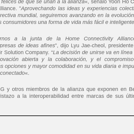
felices de que se unan a la alianza
«, señaló Yoon Ho C
liance. ”
Aprovechando las ideas y experiencias colect
irectiva mundial, seguiremos avanzando en la evolución
 consumidores una forma de vida más fácil e inteligent
nos a la junta de la Home Connectivity Allian
presas de ideas afines
”, dijo Lyu Jae-cheol, president
r Solution Company. “
La decisión de unirse va en línea
vación abierta y la colaboración, y el compromis
s opciones y mayor comodidad en su vida diaria e impu
r conectado
«.
LG y otros miembros de la alianza que exponen en Be
vistazo a la interoperabilidad entre marcas de sus últ