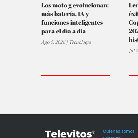
Los moto g evolucionan:
Le
más batería, IA y
éxi
funciones inteligentes
Cop
para el día a día
202
his
Ago 5, 2026
|
Tecnología
Jul 
Quienes somos