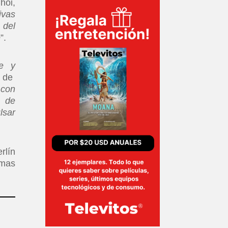
hoi,
ivas
 del
e
”.
ce y
e de
 con
o de
lsar
rlín
imas