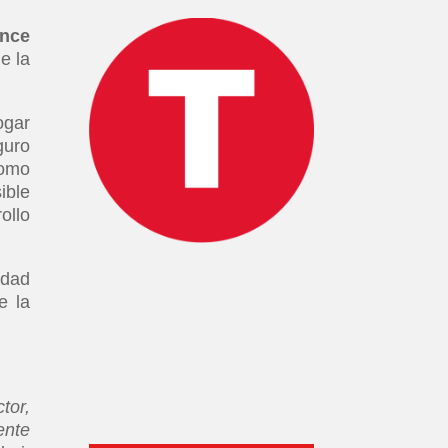
ance
e la
ogar
guro
como
ible
ollo
idad
e la
tor,
ente