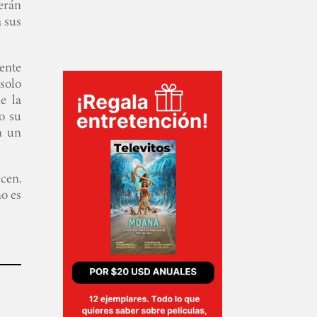
erán
a sus
ente
solo
e la
o su
n un
ecen.
no es