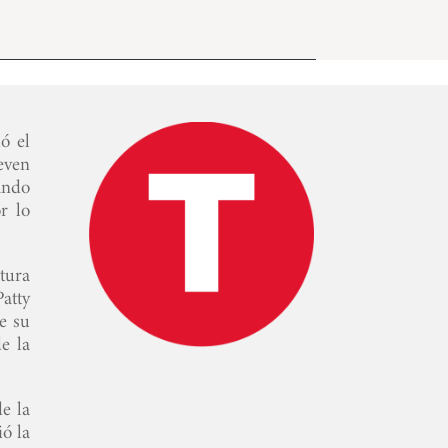
ó el
even
ando
r lo
tura
atty
e su
e la
e la
ió la