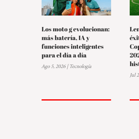
Los moto g evolucionan:
Le
más batería, IA y
éxi
funciones inteligentes
Cop
para el día a día
202
his
Ago 5, 2026
|
Tecnología
Jul 