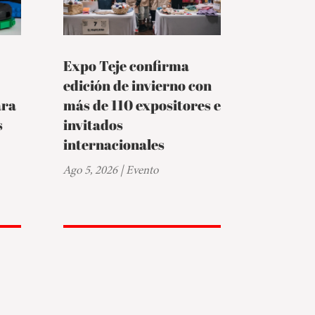
Expo Teje confirma
edición de invierno con
ara
más de 110 expositores e
s
invitados
internacionales
Ago 5, 2026
|
Evento