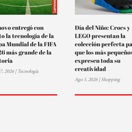
novo entregó con
Día del Niño: Crocs y
to la tecnología de la
LEGO presentan la
a Mundial de la FIFA
colección perfecta p
6 más grande de la
que los más pequeño
toria
expresen toda su
creatividad
27, 2026
|
Tecnología
Ago 5, 2026
|
Shopping