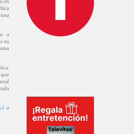
se en
tica
 una
as o
de su
sona
ica.
 que
ural
mula
cl
o