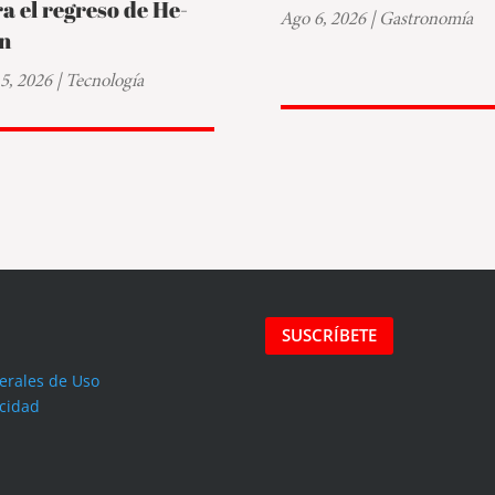
a el regreso de He-
Ago 6, 2026
|
Gastronomía
n
5, 2026
|
Tecnología
SUSCRÍBETE
erales de Uso
acidad