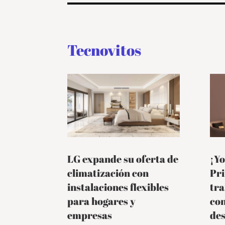
Tecnovitos
LG expande su oferta de
¡Yo
climatización con
Pr
instalaciones flexibles
tra
para hogares y
co
empresas
de